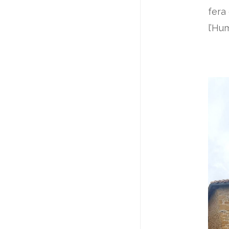
fera
l’Hu