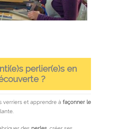
ti(e)s perlier(e)s en
 découverte ?
s verriers et apprendre à
façonner le
lante.
fabriquer des
perles
, créer ses