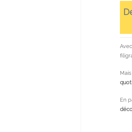
De
Avec
fili
Mais
quot
En p
déco