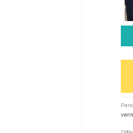
Pend
verr
Diff