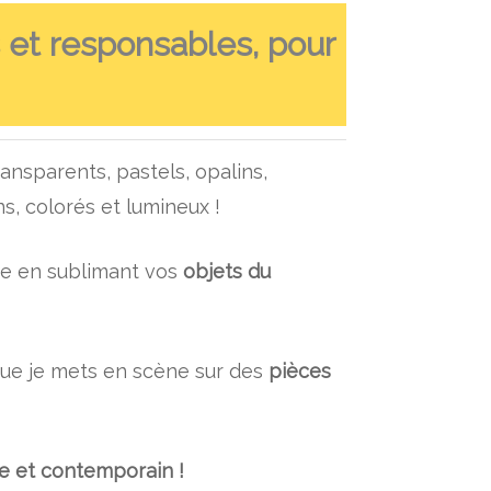
s et responsables, pour
nsparents, pastels, opalins,
ns, colorés et lumineux !
ise en sublimant vos
objets
du
 que je mets en scène sur des
pièces
 et contemporain !