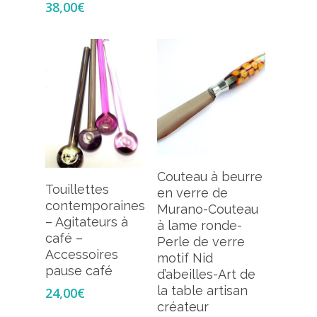
38,00
€
Ajouter Au
Couteau à beurre
Ajouter Au
Panier
Touillettes
en verre de
Panier
contemporaines
Murano-Couteau
– Agitateurs à
à lame ronde-
café –
Perle de verre
Accessoires
motif Nid
pause café
d’abeilles-Art de
la table artisan
24,00
€
créateur