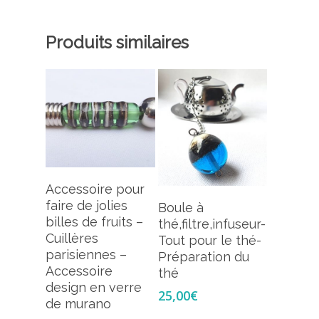
Produits similaires
Ajouter Au
Accessoire pour
Panier
Ajouter Au
faire de jolies
Boule à
Panier
billes de fruits –
thé,filtre,infuseur-
Cuillères
Tout pour le thé-
parisiennes –
Préparation du
Accessoire
thé
design en verre
25,00
€
de murano