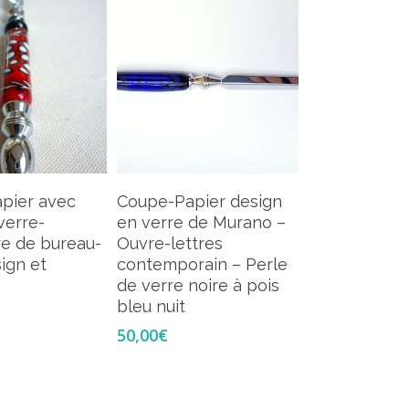
ter Au Panier
Ajouter Au Panier
pier avec
Coupe-Papier design
verre-
en verre de Murano –
re de bureau-
Ouvre-lettres
ign et
contemporain – Perle
de verre noire à pois
bleu nuit
50,00
€