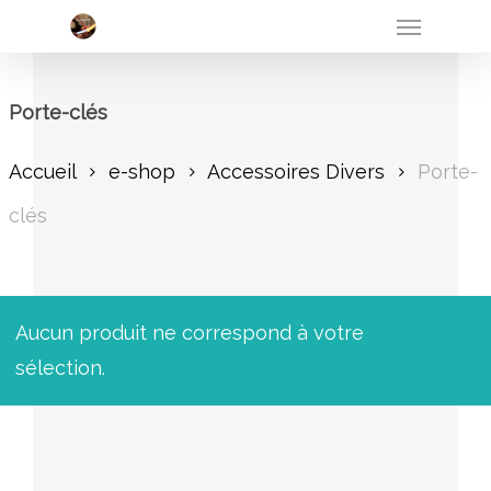
Menu
Skip
to
main
Porte-clés
content
Accueil
e-shop
Accessoires Divers
Porte-
clés
Aucun produit ne correspond à votre
sélection.