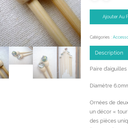
Ajouter Au 
Catégories :
Accesso
Description
Paire d’aiguille
Diamètre 6.0m
Ornées de deux 
un décor « tour
des pièces uniqu