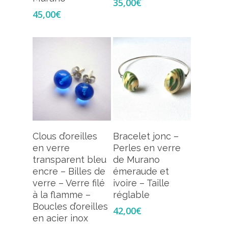
35,00
€
45,00
€
Ajouter Au
Ajouter Au
Clous d’oreilles
Bracelet jonc –
Panier
Panier
en verre
Perles en verre
transparent bleu
de Murano
encre – Billes de
émeraude et
verre – Verre filé
ivoire – Taille
à la flamme –
réglable
Boucles d’oreilles
42,00
€
en acier inox