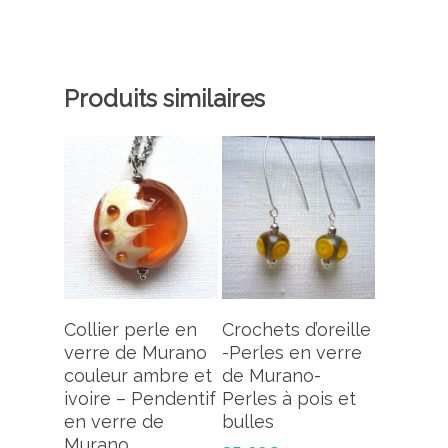
Produits similaires
Ajouter Au
Ajouter Au
Collier perle en
Crochets d’oreille
Panier
Panier
verre de Murano
-Perles en verre
couleur ambre et
de Murano-
ivoire – Pendentif
Perles à pois et
en verre de
bulles
Murano