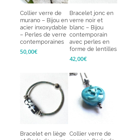
Ajouter Au
Ajouter Au
Collier verre de
Bracelet jonc en
Panier
Panier
murano – Bijou en
verre noir et
acier inxoxydable
blanc – Bijou
– Perles de verre
contemporain
contemporaines
avec perles en
forme de lentilles
50,00
€
42,00
€
Choix Des Options
Ajouter Au
Bracelet en liège
Collier verre de
Panier