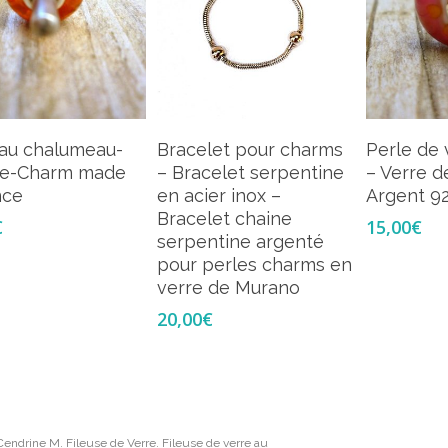
Ajouter Au Panier
Choix Des Options
Ajou
 au chalumeau-
Bracelet pour charms
Perle de
e-Charm made
– Bracelet serpentine
– Verre d
nce
en acier inox –
Argent 9
Bracelet chaine
€
15,00
€
serpentine argenté
pour perles charms en
verre de Murano
20,00
€
endrine M. Fileuse de Verre. Fileuse de verre au