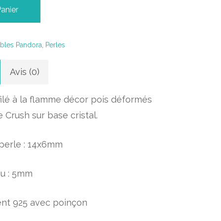
Panier
bles Pandora
,
Perles
Avis (0)
filé à la flamme décor pois déformés
 Crush sur base cristal.
 perle : 14x6mm
ou : 5mm
ent 925 avec poinçon