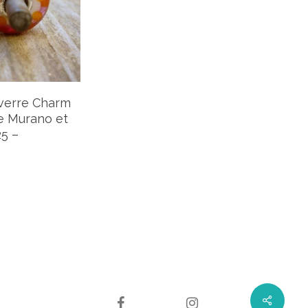
ter Au Panier
 verre Charm
e Murano et
25 –
facebook
instagram