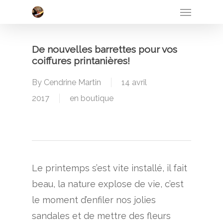
Menu
Skip
to
main
De nouvelles barrettes pour vos
content
coiffures printanières!
By
Cendrine Martin
14 avril
2017
en boutique
Le printemps s’est vite installé, il fait
beau, la nature explose de vie, c’est
le moment d’enfiler nos jolies
sandales et de mettre des fleurs