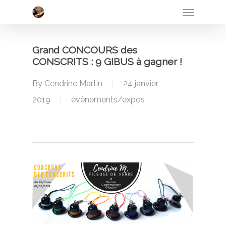
Menu
Skip
to
main
Grand CONCOURS des
content
CONSCRITS : 9 GIBUS à gagner !
By
Cendrine Martin
24 janvier
2019
évènements/expos