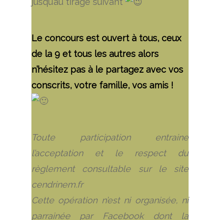
jusqu’au tirage suivant
Le concours est ouvert à tous, ceux
de la 9 et tous les autres alors
n’hésitez pas à le partagez avec vos
conscrits, votre famille, vos amis !
Toute participation entraine
l’acceptation et le respect du
règlement consultable sur le site
cendrinem.fr
Cette opération n’est ni organisée, ni
parrainée par Facebook dont la