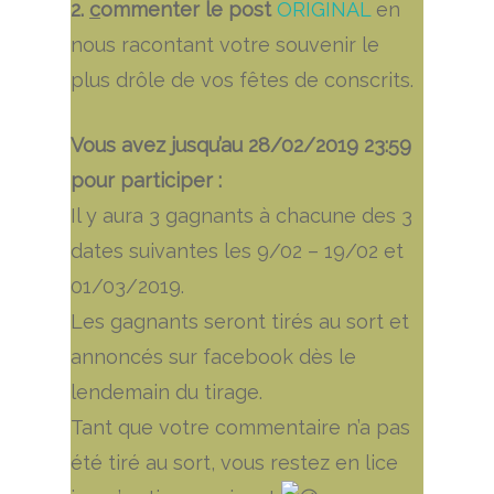
2.
c
ommenter le post
ORIGINAL
en
nous racontant votre souvenir le
plus drôle de vos fêtes de conscrits.
Vous avez jusqu’au 28/02/2019 23:59
pour participer :
Il y aura 3 gagnants à chacune des 3
dates suivantes les 9/02 – 19/02 et
01/03/2019.
Les gagnants seront tirés au sort et
annoncés sur facebook dès le
lendemain du tirage.
Tant que votre commentaire n’a pas
été tiré au sort, vous restez en lice