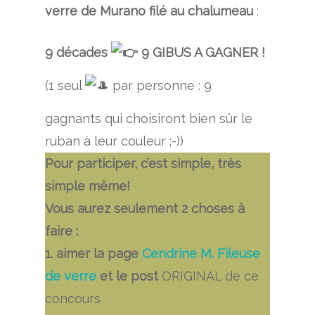
verre de Murano filé au chalumeau
:
9 décades
9 GIBUS A GAGNER !
(1 seul
par personne : 9
gagnants qui choisiront bien sûr le
ruban à leur couleur ;-))
Pour participer, c’est simple, très
simple même!
Vous aurez seulement 2 choses à
faire :
1. aimer la page
Cendrine M. Fileuse
de verre
et le post
ORIGINAL de ce
concours