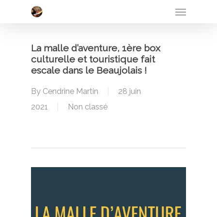
Menu
Skip
to
main
La malle d’aventure, 1ère box
content
culturelle et touristique fait
escale dans le Beaujolais !
By
Cendrine Martin
28 juin
2021
Non classé