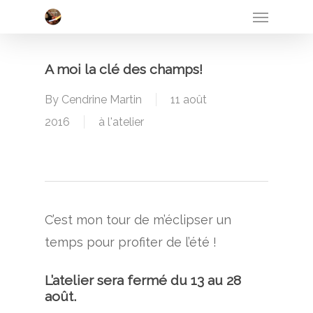
Menu
Skip
to
main
A moi la clé des champs!
content
By
Cendrine Martin
11 août
2016
à l'atelier
C’est mon tour de m’éclipser un
temps pour profiter de l’été !
L’atelier sera fermé du 13 au 28
août.