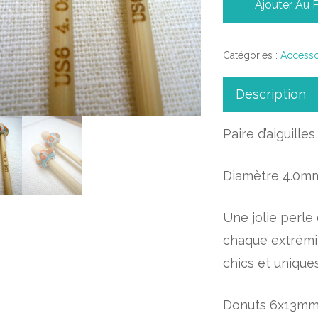
Ajouter Au 
Catégories :
Accesso
Description
Paire d’aiguill
Diamètre 4.0m
Une jolie perle
chaque extrémit
chics et uniques
Donuts 6x13mm 