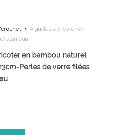
t/crochet
Aiguilles à tricoter en
u chalumeau
tricoter en bambou naturel
cm-Perles de verre filées
au