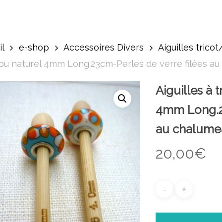
l
e-shop
Accessoires Divers
Aiguilles trico
u naturel 4mm Long.23cm-Perles de verre filées a
Aiguilles à 
4mm Long.23
au chalume
20,00
€