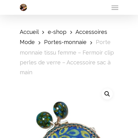
Menu
Skip
to
main
Accueil
e-shop
Accessoires
content
Mode
Portes-monnaie
Porte
monnaie tissu femme – Fermoir clip
perles de verre – Accessoire sac à
main