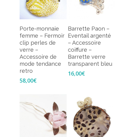
Ajouter Au
Ajouter Au
Porte-monnaie
Barrette Paon –
Panier
Panier
femme – Fermoir
Eventail argenté
clip perles de
– Accessoire
verre –
coiffure –
Accessoire de
Barrette verre
mode tendance
transparent bleu
retro
16,00
€
58,00
€