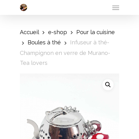
Menu
Skip
to
main
Accueil
e-shop
Pour la cuisine
content
Boules à thé
Infuseur à thé-
Champignon en verre de Murano-
Tea lovers