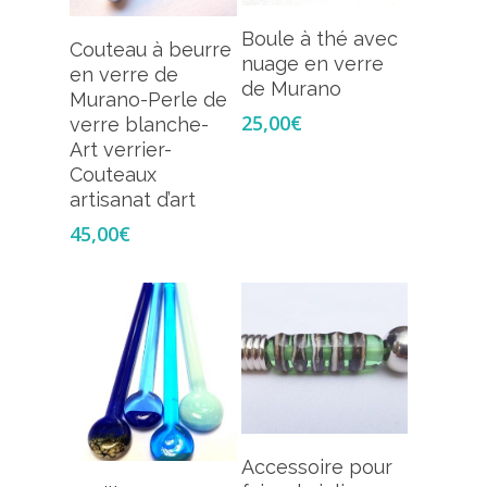
Ajouter Au
Boule à thé avec
Ajouter Au
Couteau à beurre
Panier
nuage en verre
Panier
en verre de
de Murano
Murano-Perle de
25,00
€
verre blanche-
Art verrier-
Couteaux
artisanat d’art
45,00
€
Ajouter Au
Accessoire pour
Panier
Ajouter Au