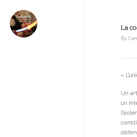
Skip
to
main
La c
content
By
Cen
« L’un
Un art
un in
l’isol
consti
obteni