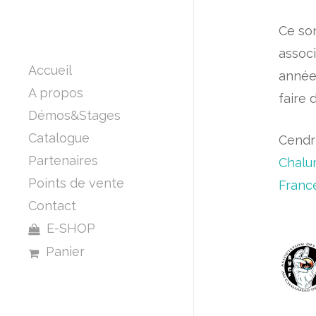
Ce son
assoc
Accueil
années
A propos
faire 
Démos&Stages
Catalogue
Cendr
Partenaires
Chalu
Points de vente
Franc
Contact
E-SHOP
Perles
Panier
Bijoux
Compatibles Pandora
Accessoires Mode
Boucles d’oreilles
Pour la cuisine
Bracelets
Pics à cheveux
Pour le bureau
Colliers
Barrettes
Boules à thé