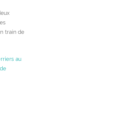
deux
ses
n train de
rriers au
 de