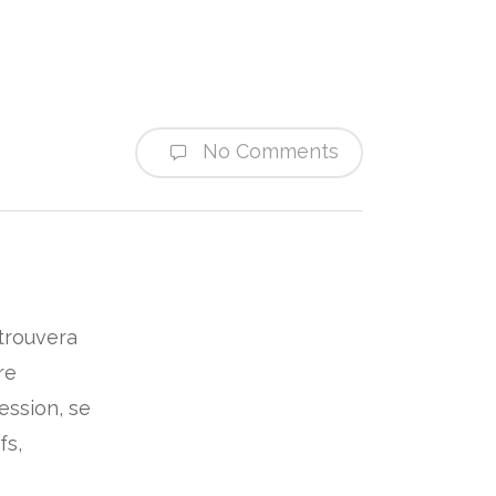
No Comments
 trouvera
re
ession, se
fs,